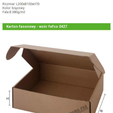
Rozmiar: L200xB150xH70
Kolor: brązowy
Fala B 380g/m2
Karton fasonowy - wzór fefco 0427