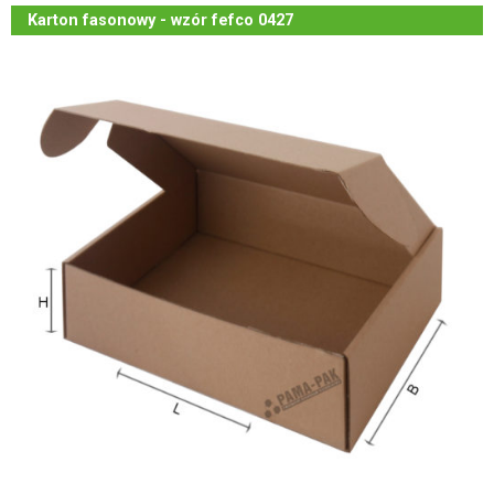
Karton fasonowy - wzór fefco 0427