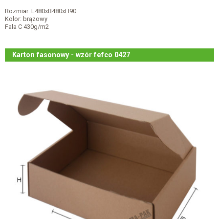
Rozmiar: L480xB480xH90
Kolor: brązowy
Fala C 430g/m2
Karton fasonowy - wzór fefco 0427