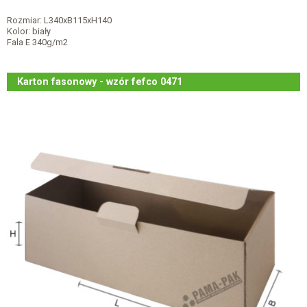
Rozmiar: L340xB115xH140
Kolor: biały
Fala E 340g/m2
Karton fasonowy - wzór fefco 0471