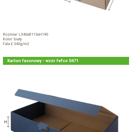
Rozmiar: L340xB115xH190
Kolor: biały
Fala E 340g/m2
Karton fasonowy - wzór fefco 0471