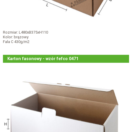
Rozmiar: L480xB375xH110
Kolor: brązowy
Fala C 430g/m2
Karton fasonowy - wzór fefco 0471