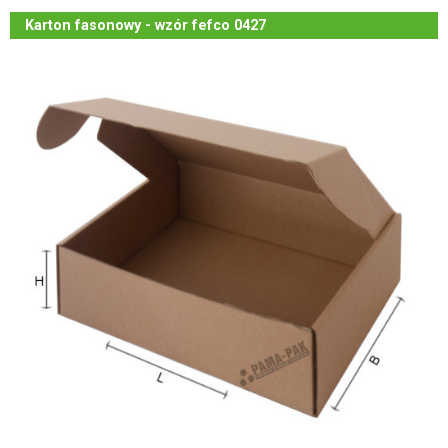
Karton fasonowy - wzór fefco 0427