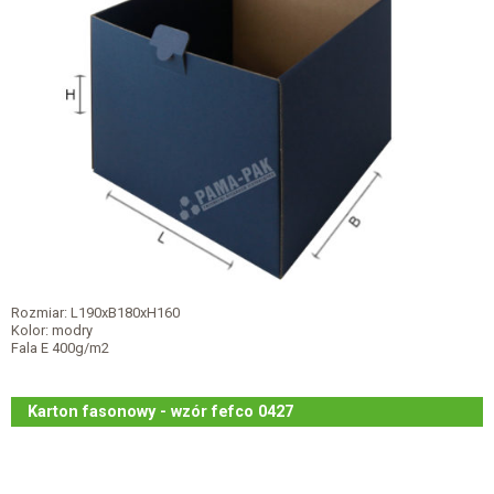
Rozmiar: L190xB180xH160
Kolor: modry
Fala E 400g/m2
Karton fasonowy - wzór fefco 0427